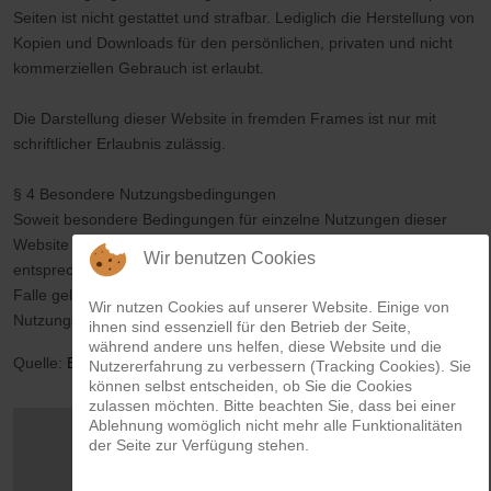
Seiten ist nicht gestattet und strafbar. Lediglich die Herstellung von
Kopien und Downloads für den persönlichen, privaten und nicht
kommerziellen Gebrauch ist erlaubt.
Die Darstellung dieser Website in fremden Frames ist nur mit
schriftlicher Erlaubnis zulässig.
§ 4 Besondere Nutzungsbedingungen
Soweit besondere Bedingungen für einzelne Nutzungen dieser
Website von den vorgenannten Paragraphen abweichen, wird an
Wir benutzen Cookies
entsprechender Stelle ausdrücklich darauf hingewiesen. In diesem
Falle gelten im jeweiligen Einzelfall die besonderen
Wir nutzen Cookies auf unserer Website. Einige von
Nutzungsbedingungen.
ihnen sind essenziell für den Betrieb der Seite,
während andere uns helfen, diese Website und die
Quelle:
Einbock GmbH
Nutzererfahrung zu verbessern (Tracking Cookies). Sie
können selbst entscheiden, ob Sie die Cookies
zulassen möchten. Bitte beachten Sie, dass bei einer
Ablehnung womöglich nicht mehr alle Funktionalitäten
der Seite zur Verfügung stehen.