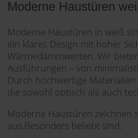
Moderne weiß
Moderne Haustüren wei
11
Moderne weiß
12
Moderne Haustüren in weiß sin
ein klares Design mit hoher Sic
Moderne weiß
13
Wärmedämmwerten. Wir bieten 
Moderne weiß
Ausführungen – von minimalist
14
Durch hochwertige Materialien 
Moderne weiß
15
die sowohl optisch als auch t
Moderne weiß
16
Moderne Haustüren zeichnen si
aus.Besonders beliebt sind:
Moderne weiß
17