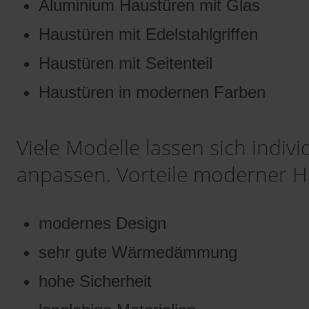
Aluminium Haustüren mit Glas
Moderne weiß
18
Haustüren mit Edelstahlgriffen
Moderne weiß
Haustüren mit Seitenteil
19
Haustüren in modernen Farben
Moderne weiß
20
Viele Modelle lassen sich indiv
Moderne weiß
21
anpassen. Vorteile moderner H
Moderne weiß
22
modernes Design
sehr gute Wärmedämmung
hohe Sicherheit