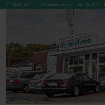
0 44 21 54 62 7
info@bierbaum-whv.de
Mo - Do: 09.00 - 