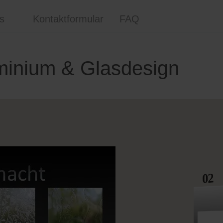
s
Kontaktformular
FAQ
minium & Glasdesign
02