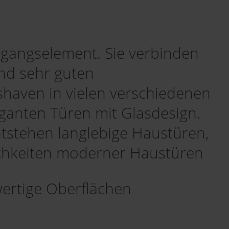
ngangselement. Sie verbinden
und sehr guten
aven in vielen verschiedenen
ganten Türen mit Glasdesign.
ntstehen langlebige Haustüren,
ichkeiten moderner Haustüren
ertige Oberflächen